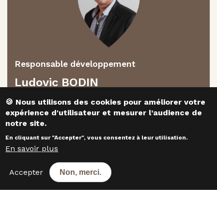
Responsable développement
Ludovic BODIN
​​​​​​​🍪 Nous utilisons des cookies pour améliorer votre
expérience d'utilisateur et mesurer l’audience de
CONTACTEZ-NOUS
notre site.
En cliquant sur "Accepter", vous consentez à leur utilisation.
En savoir plus
Les boulangeries dans les
départements voisins
Accepter
Non, merci.
1 - Ain
5
7 - Ardèche
1
38 - Isère
16