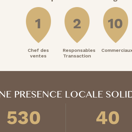
1
2
10
Chef des
Responsables
Commerciau
ventes
Transaction
NE PRESENCE LOCALE SOLI
530
40