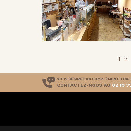
1
2
VOUS DÉSIREZ UN COMPLÉMENT D'INF
CONTACTEZ-NOUS AU
02 19 3
(curr
Nos moulins
Nos farines
Nos services
Nos annonces
Vot