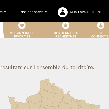
es
Nos annonces
MON ESPACE CLIENT
MES ANNONCES
MES DERNIÈRES
SE
FAVORITES
RECHERCHES
CONNECTE
résultats sur l'ensemble du territoire.