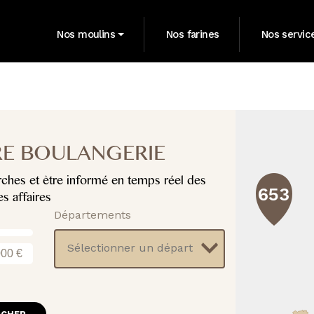
Nos moulins
Nos farines
Nos servic
E BOULANGERIE
rches et être informé en temps réel des
653
es affaires
Départements
000 €