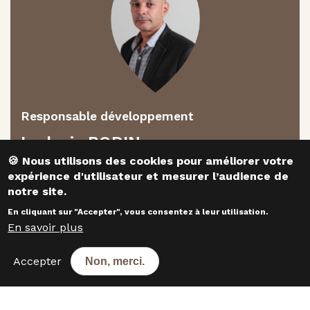
Responsable développement
Ludovic BODIN
​​​​​​​🍪 Nous utilisons des cookies pour améliorer votre
expérience d'utilisateur et mesurer l’audience de
CONTACTEZ-NOUS
notre site.
En cliquant sur "Accepter", vous consentez à leur utilisation.
En savoir plus
Les boulangeries dans les
départements voisins
Accepter
Non, merci.