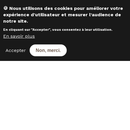
Responsable développement
​​​​​​​🍪 Nous utilisons des cookies pour améliorer votre
expérience d'utilisateur et mesurer l’audience de
Willy VESQUE
notre site.
En cliquant sur "Accepter", vous consentez à leur utilisation.
En savoir plus
CONTACTEZ-NOUS
Accepter
Non, merci.
Les boulangeries dans les
départements voisins
16 - Charente
5
17 - Charente-Maritime
14
19 - Corrèze
4
23 - Creuse
4
24 - Dordogne
17
40 - Landes
10
47 - Lot-et-Garonne
3
64 - Pyrénées-Atlantiques
13