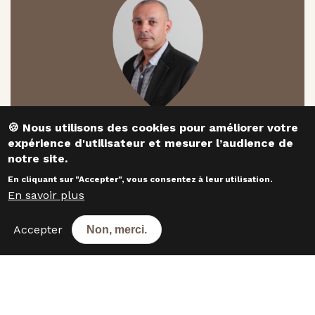
​​​​​​​🍪 Nous utilisons des cookies pour améliorer votre
Responsable développement
expérience d'utilisateur et mesurer l’audience de
notre site.
Ludovic BODIN
En cliquant sur "Accepter", vous consentez à leur utilisation.
En savoir plus
CONTACTEZ-NOUS
Accepter
Non, merci.
Les boulangeries dans les
départements voisins