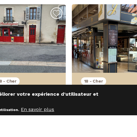
8 - Cher
18 - Cher
OULANGERIE CENTRE
Boulangerie-Pâtisserie à
 améliorer votre expérience d'utilisateur et
RANCE
vendre – Centre-Val de Lo
156 496 €
1 044 207 €
ffre d'affaires :
Chiffre d'affaires :
En savoir plus
tilisation.
Oui
Non
bergement :
Hébergement :
Prix :
115 280 €
Prix :
733 600 €