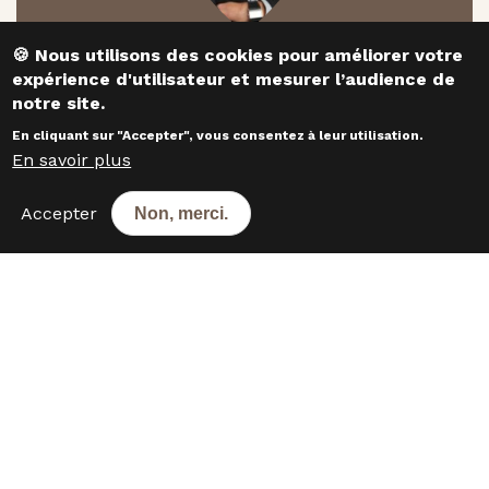
​​​​​​​🍪 Nous utilisons des cookies pour améliorer votre
Responsable développement
expérience d'utilisateur et mesurer l’audience de
notre site.
Willy VESQUE
En cliquant sur "Accepter", vous consentez à leur utilisation.
En savoir plus
CONTACTEZ-NOUS
Accepter
Non, merci.
Les boulangeries dans les
départements voisins
16 - Charente
5
17 - Charente-Maritime
14
19 - Corrèze
4
23 - Creuse
4
33 - Gironde
34
40 - Landes
10