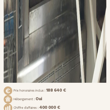
188 640 €
Prix honoraires inclus :
Oui
Hébergement :
400 000 €
Chiffre d'affaires :