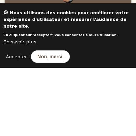
​​​​​​​🍪 Nous utilisons des cookies pour améliorer votre
Responsable développement
expérience d'utilisateur et mesurer l’audience de
Willy VESQUE
notre site.
En cliquant sur "Accepter", vous consentez à leur utilisation.
En savoir plus
CONTACTEZ-NOUS
Accepter
Non, merci.
Les boulangeries dans les
départements voisins
16 - Charente
5
17 - Charente-Maritime
14
19 - Corrèze
4
23 - Creuse
4
24 - Dordogne
17
33 - Gironde
34
47 - Lot-et-Garonne
3