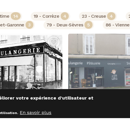
itime
14
19 - Corrèze
4
23 - Creuse
4
-et-Garonne
3
79 - Deux-Sèvres
5
86 - Vienn
 améliorer votre expérience d'utilisateur et
6 - Charente
16 - Charente
En savoir plus
tilisation.
OULANGERIE SUR AXE
AV BOULANGERIE A
ASSAGER A ANGOULEME
ANGOULEME