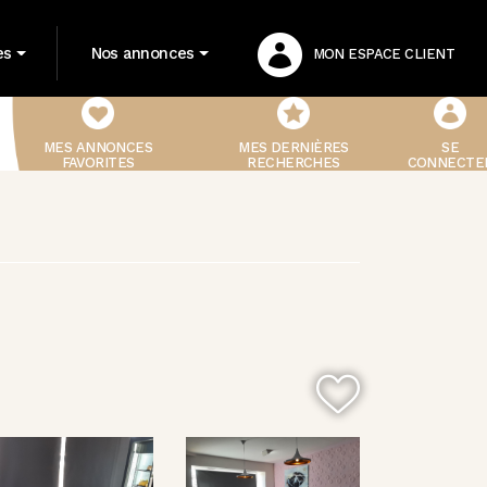
es
Nos annonces
MON ESPACE CLIENT
MES ANNONCES
MES DERNIÈRES
SE
FAVORITES
RECHERCHES
CONNECTE