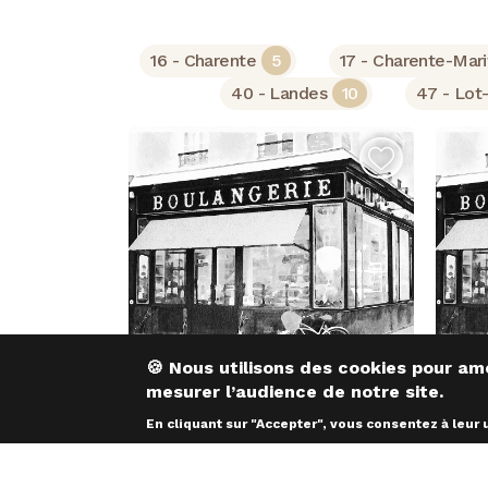
16 - Charente
5
17 - Charente-Mar
40 - Landes
10
47 - Lot
​​​​​​​🍪 Nous utilisons des cookies pour
mesurer l’audience de notre site.
e
16 - Charente
1
En cliquant sur "Accepter", vous consentez à leur u
CREATION DE 2018
B
P
000 €
931 000 €
Chiffre d'affaires :
Non
Hébergement :