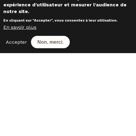
expérience d'utilisateur et mesurer l’audience de
notre site.
En cliquant sur "Accepter", vous consentez à leur utilisation.
Responsable développement
En savoir plus
Thibaut GRAFF
Accepter
Non, merci.
CONTACTEZ-NOUS
Les boulangeries dans les
départements voisins
10 - Aube
2
52 - Haute-Marne
5
55 - Meuse
1
57 - Moselle
9
67 - Bas-Rhin
1
68 - Haut-Rhin
2